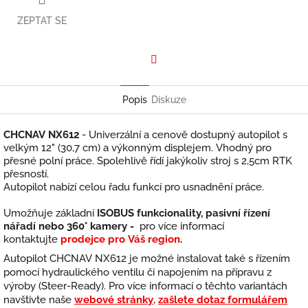
ZEPTAT SE
Facebook
Popis
Diskuze
CHCNAV NX612
-
Univerzální a cenově dostupný autopilot s
velkým 12" (30,7 cm) a výkonným displejem. Vhodný pro
přesné polní práce. Spolehlivě řídí jakýkoliv stroj s 2,5cm RTK
přesností.
Autopilot nabízí celou řadu funkcí pro usnadnění práce.
Umožňuje základní
ISOBUS funkcionality, pasivní řízení
nářadí nebo 360° kamery -
pro více informací
kontaktujte
prodejce pro Váš region
.
Autopilot CHCNAV NX612 je možné instalovat také s řízením
pomocí hydraulického ventilu či napojením na přípravu z
výroby (Steer-Ready). Pro více informací o těchto variantách
navštivte naše
webové stránky
,
zašlete dotaz formulářem