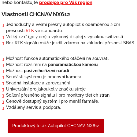
nebo kontaktujte
prodejce pro Váš region
.
Vlastnosti CHCNAV NX612
Jednoduchý a velmi přesný autopilot s odemčenou 2 cm
přesností
RTK
ve standardu.
Velký 12,1" (30,7 cm) a výkonný displej s vysokou svítivostí
Bez RTK signálu může jezdit zdarma na základní přesnost SBAS.
Možnost funkce automatického otáčení na souvrati.
Možnost rozšíření na
panoramatickou kameru
Možnost
pasivního řízení nářadí
Součástí systému je pracovní kamera
Snadná instalace a zprovoznění.
Univerzální pro jakoukoliv značku stroje.
Sdílení přesného signálu i pro monitory třetích stran.
Cenově dostupný systém i pro menší farmáře.
Vzdálený servis a podpora.
Produktový leták Autopilot CHCNAV NX612