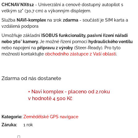
CHCNAV NX612
- Univerzální a cenově dostupný autopilot s
velkým 12" (30,7 cm) a výkonným displejem.
Služba
NAVI-komplex
na 1rok
zdarma
- součástí je SIM karta a
vzdálená podpora
Umožňuje základní
ISOBUS funkcionality, pasivní řízení nářadí
nebo 360° kamery.
Je možné řízení pomocí
hydraulického ventilu
nebo napojení na
přípravu z výroby
(Steer-Ready). Pro tyto
možnosti kontaktujte
obchodního zástupce z Vaší oblasti
.
Zdarma od nás dostanete
+ Navi komplex - placeno od 2.roku
v hodnotě 4 500 Kč
Kategorie
:
Zemědělské GPS navigace
Záruka
:
1 rok