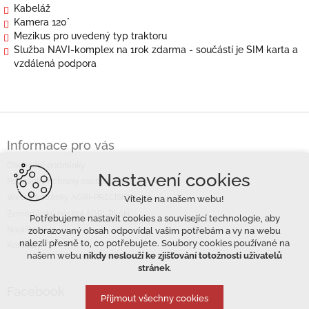
Kabeláž
Kamera 120°
Mezikus pro uvedený typ traktoru
Služba NAVI-komplex na 1rok zdarma - součástí je SIM karta a
vzdálená podpora
Z
á
Informace pro vás
p
a
Obchodní podmínky
Nastavení cookies
t
Podmínky ochrany osobních údajů
í
Webové stránky AGRI-PRECISION s.r.o.
Vítejte na našem webu!
Zemědělský nástroj AGRI-PLAN
Potřebujeme nastavit cookies a související technologie, aby
Napište nám
zobrazovaný obsah odpovídal vašim potřebám a vy na webu
nalezli přesně to, co potřebujete. Soubory cookies používané na
Kontakty
našem webu
nikdy neslouží ke zjišťování totožnosti uživatelů
stránek
.
Facebook
Přijmout všechny cookies