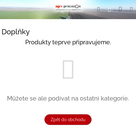
Přejít
Nák
Hledat
Přihlášení
na
obsah
koší
Doplňky
Produkty teprve připravujeme.
Můžete se ale podívat na ostatní kategorie.
Zpět do obchodu