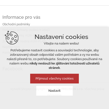
Z
á
Informace pro vás
p
a
Obchodní podmínky
t
Podmínky ochrany osobních údajů
í
Nastavení cookies
Webové stránky AGRI-PRECISION s.r.o.
Zemědělský nástroj AGRI-PLAN
Vítejte na našem webu!
Napište nám
Potřebujeme nastavit cookies a související technologie, aby
Kontakty
zobrazovaný obsah odpovídal vašim potřebám a vy na webu
nalezli přesně to, co potřebujete. Soubory cookies používané na
našem webu
nikdy neslouží ke zjišťování totožnosti uživatelů
stránek
.
Facebook
Přijmout všechny cookies
Copyright 2026
AGRI-PRECISION s.r.o.
. Všechna práva
Vytvořil Shoptet
Nastavit
vyhrazena.
Technická cookies