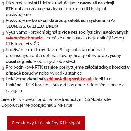
Díky naší vlastní IT infrastruktuře jsme
nezávislí na zdroji
RTK
dat a na značce navigace
pro kterou RTK signál
poskytujeme.
Poskytujeme
korekční data ze 4 satelitních systémů
: GPS,
GLONASS, GALILEO, BeiDou.
Využíváme korekční signál z
více než 100 fyzicky instalovaných
referenčních stanic
. Jedná se o nejhustší a nejstabilnější zdroje
RTK korekcí v ČR.
Používáme modemy Raven Slingshot s komprimací
přenášených dat a optimalizovanými algoritmy pro
zvýšený
dosah signálu
v obtížných oblastech.
Pro podnikové RTK stanice poskytujeme
záložní zdroje korekcí v
případě poruchy
nebo výpadku stanice.
Dokážeme
detailně
vzdáleně diagnostikovat
stabilitu a
funkčnost RTK korekcí i pro cizí navigace, referenční stanice a
navigace
Šíření RTK korekcí probíhá prostřednictvím GSMdata sítě.
Doporučujeme doobjednat SIMkartu!
Produktový leták služby RTK signál