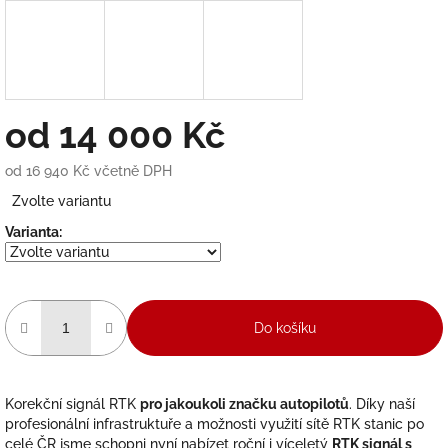
od
14 000 Kč
od
16 940 Kč
včetně DPH
Měrná
Zvolte variantu
cena:
Varianta:
Do košíku
Korekční signál RTK
pro jakoukoli značku autopilotů
. Díky naší
profesionální infrastruktuře a možnosti využití sítě RTK stanic po
celé ČR jsme schopni nyní nabízet roční i víceletý
RTK signál s